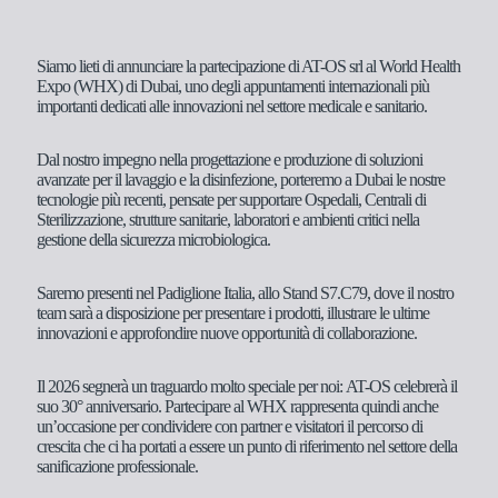
Siamo lieti di annunciare la partecipazione di AT-OS srl al World Health
Expo (WHX) di Dubai, uno degli appuntamenti internazionali più
importanti dedicati alle innovazioni nel settore medicale e sanitario.
Dal nostro impegno nella progettazione e produzione di soluzioni
avanzate per il lavaggio e la disinfezione, porteremo a Dubai le nostre
tecnologie più recenti, pensate per supportare Ospedali, Centrali di
Sterilizzazione, strutture sanitarie, laboratori e ambienti critici nella
gestione della sicurezza microbiologica.
Saremo presenti nel
Padiglione Italia, allo Stand S7.C79
, dove il nostro
team sarà a disposizione per presentare i prodotti, illustrare le ultime
innovazioni e approfondire nuove opportunità di collaborazione.
Il 2026 segnerà un traguardo molto speciale per noi:
AT-OS celebrerà il
suo 30° anniversario.
Partecipare al WHX rappresenta quindi anche
un’occasione per condividere con partner e visitatori il percorso di
crescita che ci ha portati a essere un punto di riferimento nel settore della
sanificazione professionale.