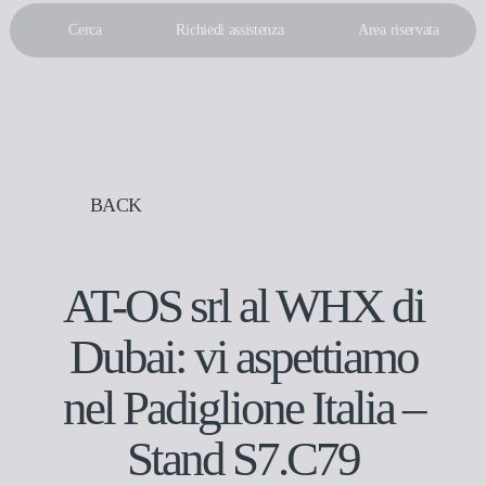
Cerca
Richiedi assistenza
Area riservata
IT
EN
BACK
AT-OS srl al WHX di
Dubai: vi aspettiamo
nel Padiglione Italia –
Stand S7.C79