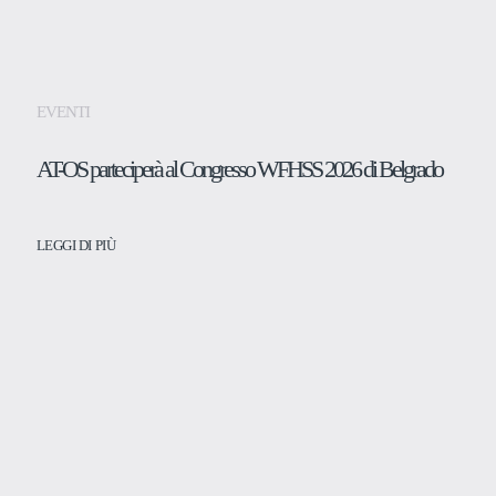
EVENTI
AT-OS parteciperà al Congresso WFHSS 2026 di Belgrado
LEGGI DI PIÙ
PRODOTTI
Medicale
Dentale
Laboratorio
Assistenza e support
Approfondimenti