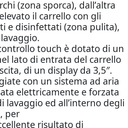
chi (zona sporca), dall’altra
levato il carrello con gli
i e disinfettati (zona pulita),
 lavaggio.
 controllo touch è dotato di un
el lato di entrata del carrello
uscita, di un display da 3,5″.
iate con un sistema ad aria
ldata elettricamente e forzata
i lavaggio ed all’interno degli
, per
cellente risultato di