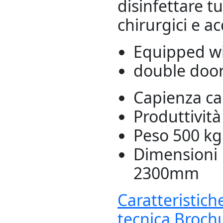
disinfettare tu
chirurgici e ac
Equipped wi
double doo
Capienza c
Produttività
Peso
500 kg
Dimensioni
2300mm
Caratteristich
tecnica
Broch