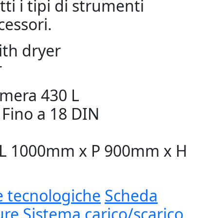
tti i tipi di strumenti
cessori.
th dryer
r
amera
430 L
Fino a 18 DIN
L 1000mm x P 900mm x H
e tecnologiche
Scheda
ure
Sistema carico/scarico