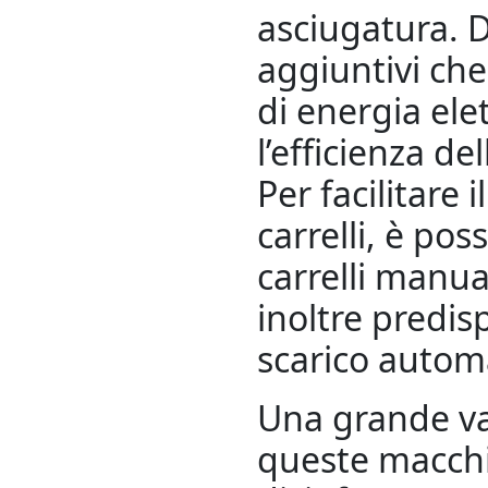
asciugatura. D
aggiuntivi che
di energia ele
l’efficienza de
Per facilitare i
carrelli, è pos
carrelli manua
inoltre predis
scarico autom
Una grande va
queste macchi