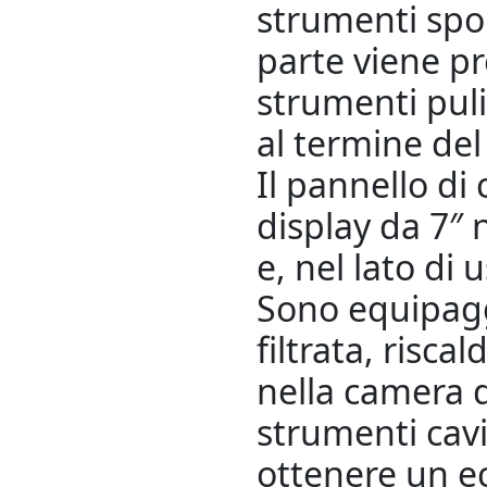
strumenti spor
parte viene pre
strumenti pulit
al termine del
Il pannello di
display da 7″ n
e, nel lato di 
Sono equipagg
filtrata, risca
nella camera d
strumenti cavi
ottenere un ec