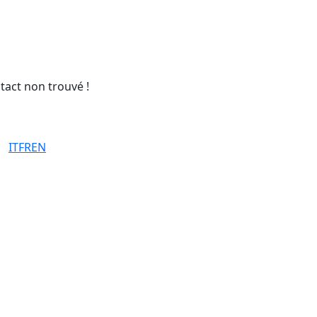
tact non trouvé !
IT
FR
EN