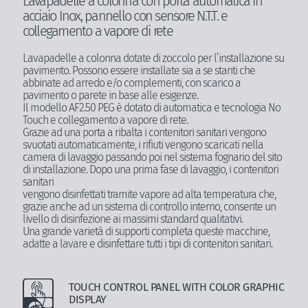
Lavapadelle a colonna con porta automatica in
acciaio Inox, pannello con sensore N.T.T. e
collegamento a vapore di rete
Lavapadelle a colonna dotate di zoccolo per l’installazione su
pavimento. Possono essere installate sia a se stanti che
abbinate ad arredo e/o complementi, con scarico a
pavimento o parete in base alle esigenze.
Il modello AF2.50 PEG è dotato di automatica e tecnologia No
Touch e collegamento a vapore di rete.
Grazie ad una porta a ribalta i contenitori sanitari vengono
svuotati automaticamente, i rifiuti vengono scaricati nella
camera di lavaggio passando poi nel sistema fognario del sito
di installazione. Dopo una prima fase di lavaggio, i contenitori
sanitari
vengono disinfettati tramite vapore ad alta temperatura che,
grazie anche ad un sistema di controllo interno, consente un
livello di disinfezione ai massimi standard qualitativi.
Una grande varietà di supporti completa queste macchine,
adatte a lavare e disinfettare tutti i tipi di contenitori sanitari.
TOUCH CONTROL PANEL WITH COLOR GRAPHIC
DISPLAY