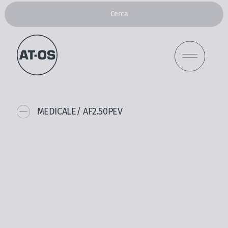
Cerca
IT
FR
EN
MEDICALE
/ AF2.50PEV