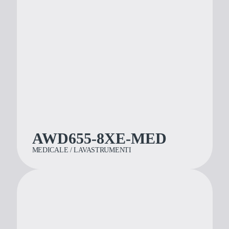
PRODOTTI
Medicale
Dentale
Laboratorio
Assistenza e support
Approfondimenti
AWD655-8XE-MED
Azienda
MEDICALE / LAVASTRUMENTI