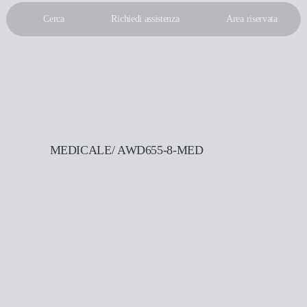
Cerca
Richiedi assistenza
Area riservata
IT
EN
MEDICALE
/ AWD655-8-MED