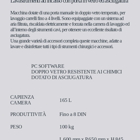
Lavastrumenti ad incasso con porta in vetro ed asciugatura
Macchina dotate di una porta manuale in doppio vetro temperato, per
lavaggio carrelli fino a 4 livelli. Sono equipaggiate con un sistema ad
aria filtrata, riscaldata elettricamente e forzata nella camera di lavaggio ed
all’interno degli strumenti cavi, per ottenere un eccellente risultato di
asciugatura.
Una grande varietà di accessori completa queste macchine, adatte a
lavare e disinfettare tutti i tipi di strumenti chirurgici e accessori.
PC SOFTWARE
DOPPIO VETRO RESISTENTE AI CHIMICI
DOTATO DI ASCIUGATURA
CAPIENZA
165 L
CAMERA
Fino a 8 DIN
PRODUTTIVITÀ
100 kg
PESO
L 600 mm x P 650 mm x H 845